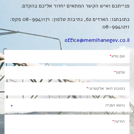
פנייתכם ואיש הקשר המתאים יחזור אליכם בהקדם.
כתובתנו: הארזים 62, נתיבות טלפון: 08-9941171 פקס:
08-9941211
office@memihanegev.co.il
שם מלא
*
טלפון
*
כתובת דואר אלקטרוני
*
*
undefined
נושא הפניה
הודעה
*